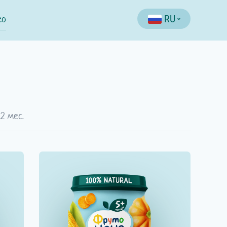
ео
RU
12 мес.