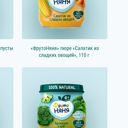
апусты
«ФрутоНяня» пюре «Салатик из
сладких овощей», 110 г