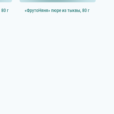
 80 г
«ФрутоНяня» пюре из тыквы, 80 г