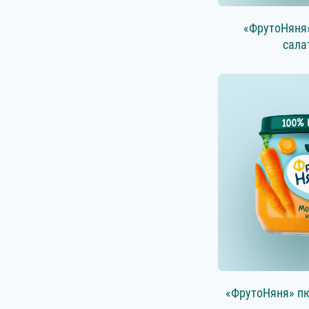
«ФрутоНяня
сала
«ФрутоНяня» пю