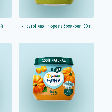
ой
«ФрутоНяня» пюре из брокколи, 80 г