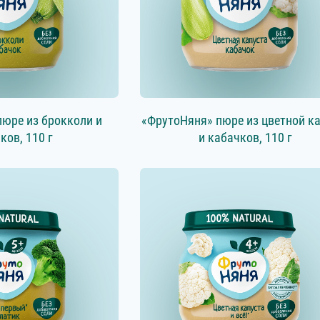
пюре из брокколи и
«ФрутоНяня» пюре из цветной к
ков, 110 г
и кабачков, 110 г