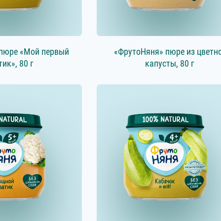
пюре «Мой первый
«ФрутоНяня» пюре из цветн
тик», 80 г
капусты, 80 г