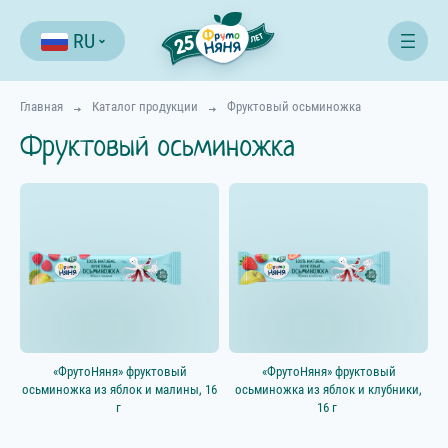
RU
Главная
Каталог продукции
Фруктовый осьминожка
Фруктовый осьминожка
Фильтр
«ФрутоНяня» фруктовый
«ФрутоНяня» фруктовый
осьминожка из яблок и малины, 16
осьминожка из яблок и клубники,
г
16 г