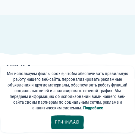
© 2025, АО «Прогресс»
Публикации, советы и видеоматериалы на сайте frutonyanya.kz носят
Мы используем файлы cookie, чтобы обеспечивать правильную
информативный характер. Консультации специалистов портала носят
работу нашего веб-сайта, персонализировать рекламные
справочный характер и не могут заменить визит к вашему лечащему
объявления и другие материалы, обеспечивать работу функций
врачу.
социальных сетей и анализировать сетевой трафик. Мы
передаем информацию об использовании вами нашего веб-
«ФрутоНяня»
сайта своим партнерам по социальным сетям, рекламе и
в социальных сетях:
аналитическим системам.
Подробнее
kz@frutonyanya.com
ПРИНИМАЮ