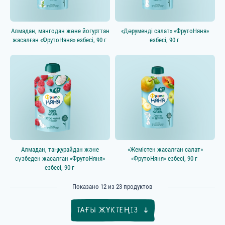
Алмадан, мангодан және йогурттан
«Дәруменді салат» «ФрутоНяня»
жасалған «ФрутоНяня» езбесі, 90 г
езбесі, 90 г
Алмадан, таңқурайдан және
«Жемістен жасалған салат»
сүзбеден жасалған «ФрутоНяня»
«ФрутоНяня» езбесі, 90 г
езбесі, 90 г
Показано
12
из
23
продуктов
ТАҒЫ ЖҮКТЕҢІЗ