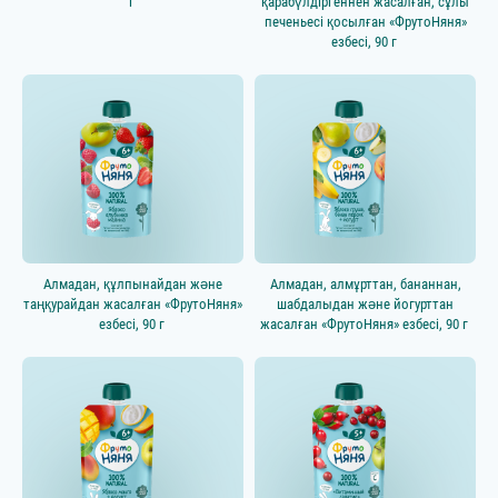
г
қарабүлдіргеннен жасалған, сұлы
печеньесі қосылған «ФрутоНяня»
езбесі, 90 г
Алмадан, құлпынайдан және
Алмадан, алмұрттан, бананнан,
таңқурайдан жасалған «ФрутоНяня»
шабдалыдан және йогурттан
езбесі, 90 г
жасалған «ФрутоНяня» езбесі, 90 г