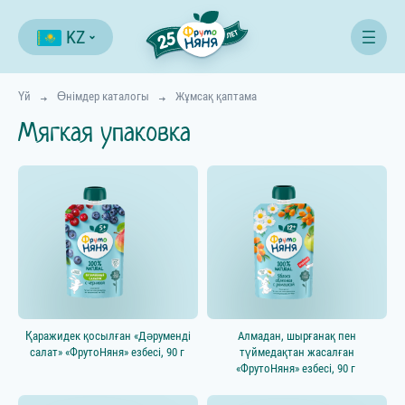
KZ
Үй
Өнімдер каталогы
Жұмсақ қаптама
Мягкая упаковка
Сүзгі
Қаражидек қосылған «Дәруменді
Алмадан, шырғанақ пен
салат» «ФрутоНяня» езбесі, 90 г
түймедақтан жасалған
«ФрутоНяня» езбесі, 90 г