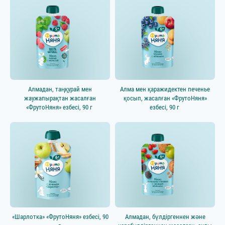
Алмадан, таңқурай мен
Алма мен қаражидектен печенье
жаужапырақтан жасалған
қосып, жасалған «ФрутоНяня»
«ФрутоНяня» езбесі, 90 г
езбесі, 90 г
«Шарлотка» «ФрутоНяня» езбесі, 90
Алмадан, бүлдіргеннен және