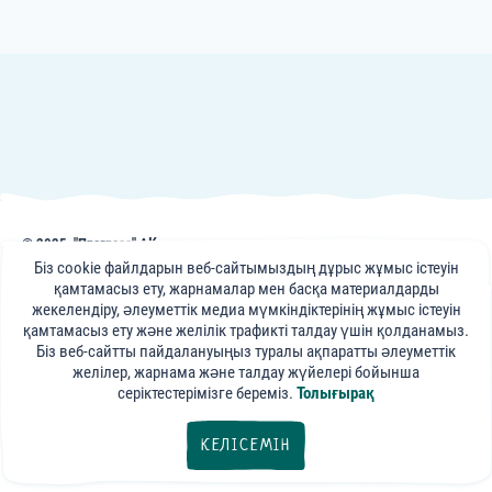
© 2025, "Прогресс" АҚ
АҚ, frutonyanya.kz сайтындағы жарияланымдар, кеңестер мен
Біз cookie файлдарын веб-сайтымыздың дұрыс жұмыс істеуін
бейнематериалдар тек ақпараттық сипатқа ие. Портал мамандарының
қамтамасыз ету, жарнамалар мен басқа материалдарды
кеңестері анықтамалық сипатқа ие және сіздің емдеуші дәрігеріңізге
жекелендіру, әлеуметтік медиа мүмкіндіктерінің жұмыс істеуін
сапарды алмастыра алмайды.
қамтамасыз ету және желілік трафикті талдау үшін қолданамыз.
Біз веб-сайтты пайдалануыңыз туралы ақпаратты әлеуметтік
«ФрутоНяня»
желілер, жарнама және талдау жүйелері бойынша
әлеуметтік желілерде:
серіктестерімізге береміз.
Толығырақ
kz@frutonyanya.com
КЕЛІСЕМІН