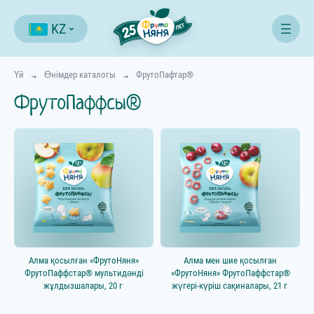
KZ
Үй
Өнімдер каталогы
ФрутоПафтар®
ФрутоПаффсы®
Сүзгі
Алма қосылған «ФрутоНяня»
Алма мен шие қосылған
ФрутоПаффстар® мультидәнді
«ФрутоНяня» ФрутоПаффстар®
жұлдызшалары, 20 г
жүгері-күріш сақиналары, 21 г