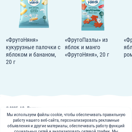
«ФрутоНяня»
«ФрутоПазлы» из
«Ф
кукурузные палочки с
яблок и манго
ябл
яблоком и бананом,
«ФрутоНяня», 20 г
ром
20 г
© 2025, АО «Прогресс»
Публикации, советы и видеоматериалы на сайте frutonyanya.kz носят
Мы используем файлы cookie, чтобы обеспечивать правильную
информативный характер. Консультации специалистов портала носят
работу нашего веб-сайта, персонализировать рекламные
справочный характер и не могут заменить визит к вашему лечащему
объявления и другие материалы, обеспечивать работу функций
врачу.
социальных сетей и анализировать сетевой трафик. Мы