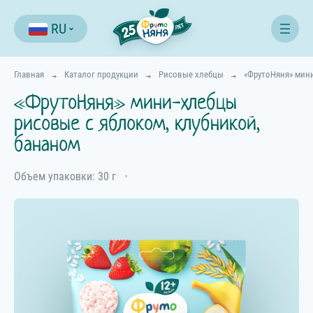
RU
Главная
Каталог продукции
Рисовые хлебцы
«ФрутоНяня» мини
«ФрутоНяня» мини-хлебцы
рисовые с яблоком, клубникой,
бананом
Объем упаковки: 30 г
⋅