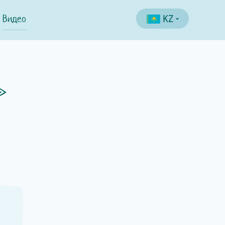
Видео
KZ
»