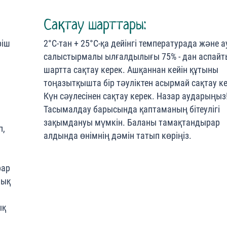
Сақтау шарттары:
ріш
2°С-тан + 25°С-қа дейінгі температурада және 
салыстырмалы ылғалдылығы 75% - дан аспайт
шартта сақтау керек. Ашқаннан кейін құтыны
тоңазытқышта бір тәуліктен асырмай сақтау ке
Күн сәулесінен сақтау керек. Назар аударыңыз
Тасымалдау барысында қаптаманың бітеулігі
зақымдануы мүмкін. Баланы тамақтандырар
п,
алдында өнімнің дәмін татып көріңіз.
рар
лық
ық