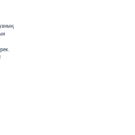
ауаның
ын
рек.
!