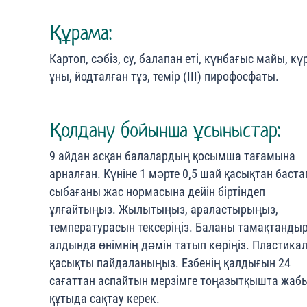
Құрама:
Картоп, сәбіз, су, балапан еті, күнбағыс майы, кү
ұны, йодталған тұз, темір (III) пирофосфаты.
Қолдану бойынша ұсыныстар:
9 айдан асқан балалардың қосымша тағамына
арналған. Күніне 1 мәрте 0,5 шай қасықтан баста
сыбағаны жас нормасына дейін біртіндеп
ұлғайтыңыз. Жылытыңыз, араластырыңыз,
температурасын тексеріңіз. Баланы тамақтанды
алдында өнімнің дәмін татып көріңіз. Пластика
қасықты пайдаланыңыз. Езбенің қалдығын 24
сағаттан аспайтын мерзімге тоңазытқышта жаб
құтыда сақтау керек.