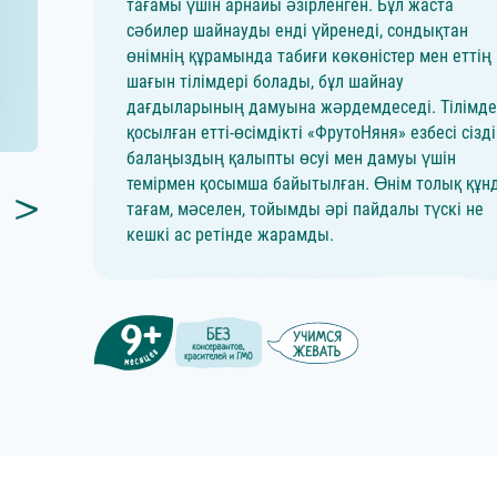
тағамы үшін арнайы әзірленген. Бұл жаста
сәбилер шайнауды енді үйренеді, сондықтан
өнімнің құрамында табиғи көкөністер мен еттің
шағын тілімдері болады, бұл шайнау
дағдыларының дамуына жәрдемдеседі. Тілімд
қосылған етті-өсімдікті «ФрутоНяня» езбесі сізд
балаңыздың қалыпты өсуі мен дамуы үшін
темірмен қосымша байытылған. Өнім тoлық құн
тағам, мәселен, тойымды әрі пайдалы түскі не
кешкі ас ретінде жарамды.