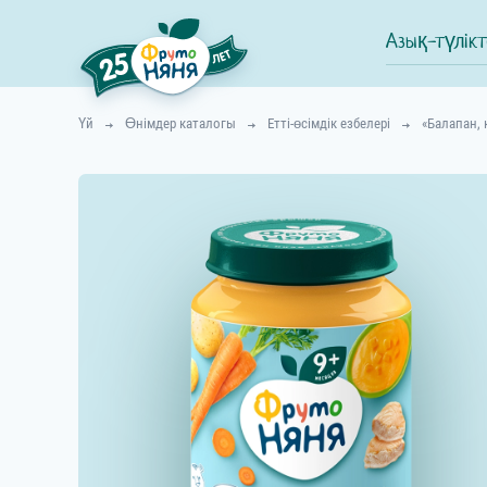
Азық-түлікт
Үй
Өнімдер каталогы
Етті-өсімдік езбелері
«Балапан, 