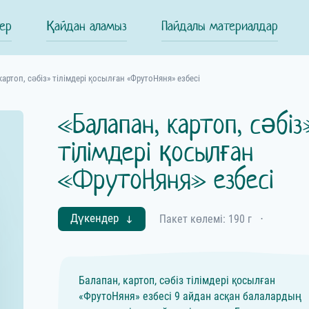
ер
Қайдан аламыз
Пайдалы материалдар
картоп, сәбіз» тілімдері қосылған «ФрутоНяня» езбесі
«Балапан, картоп, сәбіз
тілімдері қосылған
«ФрутоНяня» езбесі
Дүкендер
Пакет көлемі: 190 г
⋅
Балапан, картоп, сәбіз тілімдері қосылған
«ФрутоНяня» езбесі 9 айдан асқан балалардың